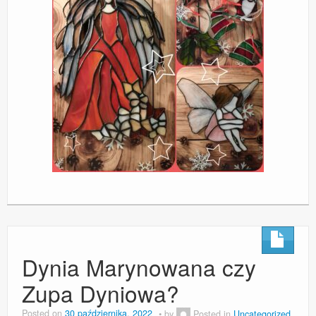
Dynia Marynowana czy
Zupa Dyniowa?
Posted on
30 października, 2022
by
Posted in
Uncategorized