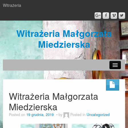
Witrażeria
Witrażeria Małgorzata
Miedzierska
O mnie
Galeria różności
Witrażeria Małgorzata
Lampy witrażowe
Miedzierska
Anioły Witrażowe
Posted on
19 grudnia, 2019
by
Posted in
Uncategorized
Nowości