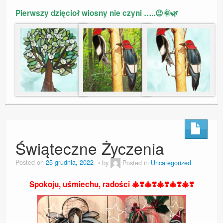
Pierwszy dzięcioł wiosny nie czyni …..😉🌞🌿
Świąteczne Życzenia
Posted on
25 grudnia, 2022
by
Posted in
Uncategorized
Spokoju, uśmiechu, radości 🎄❣️🎄❣️🎄❣️🎄❣️🎄❣️