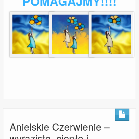
POMAGAJMY!!!!
Anielskie Czerwienie –
wyraziste, ciepłe i