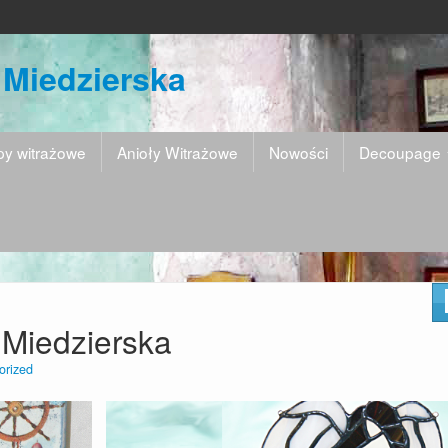
 Miedzierska
y witrażowe
Anioły Witrażowe
Nowości
Decoupage
 Miedzierska
orized