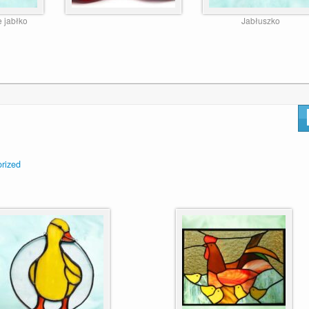
 jabłko
Jabłuszko
rized