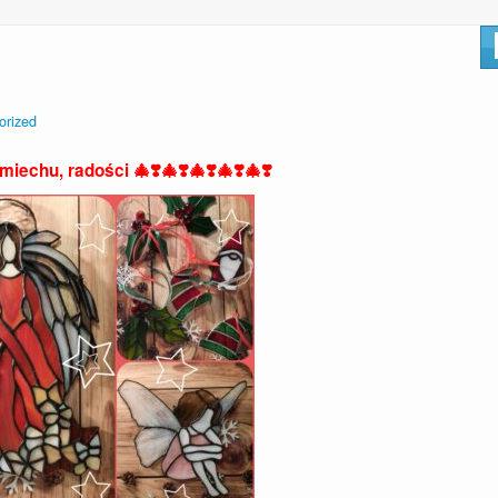
orized
iechu, radości 🎄❣️🎄❣️🎄❣️🎄❣️🎄❣️