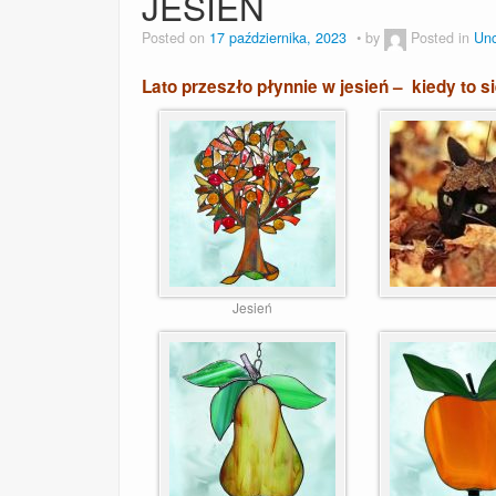
JESIEŃ
Posted on
17 października, 2023
by
Posted in
Unc
Lato przeszło płynnie w jesień – kiedy to s
Jesień