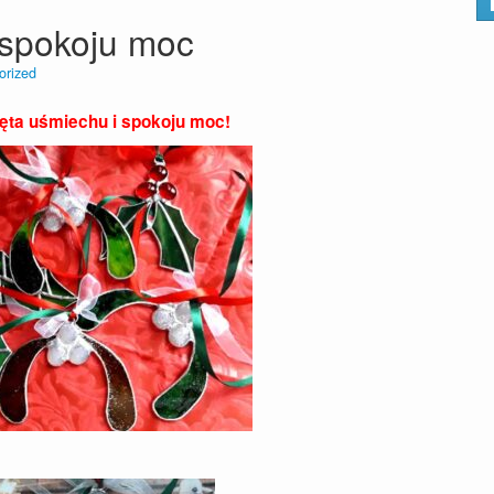
 spokoju moc
orized
ęta uśmiechu i spokoju moc!