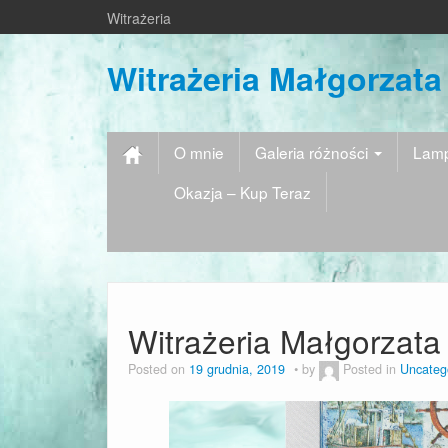
Witrażeria
Witrażeria Małgorzata
O mnie
Galeria różności
Lamp
Okazja – Kup Teraz
Witrażeria Małgorzata
Posted on
19 grudnia, 2019
by
Posted in
Uncateg