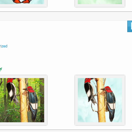
rized
