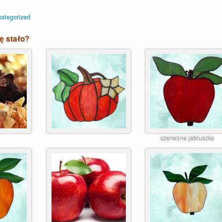
ategorized
ię stało?
czerwone jabłuszko