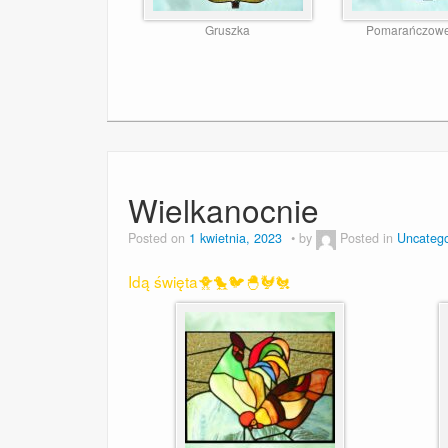
Gruszka
Pomarańczowe
Wielkanocnie
Posted on
1 kwietnia, 2023
by
Posted in
Uncatego
Idą święta🐥🐤🐦🐣🐓🐔