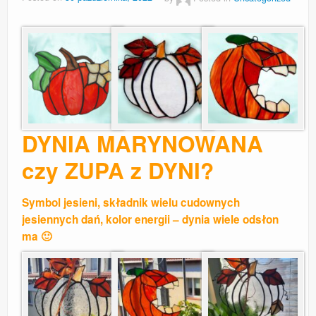
DYNIA MARYNOWANA
czy ZUPA z DYNI?
Symbol jesieni, składnik wielu cudownych
jesiennych dań, kolor energii – dynia wiele odsłon
ma 🙂