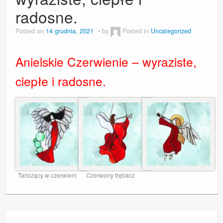
radosne.
Posted on
14 grudnia, 2021
by
Posted in
Uncategorized
Anielskie Czerwienie – wyraziste,
ciepłe i radosne.
Tańczący w czerwieni
Czerwony trębacz