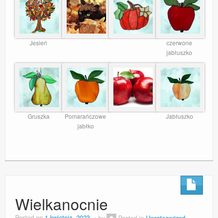
Jesień
czerwone
jabłuszko
Gruszka
Pomarańczowe
Jabłuszko
jabłko
Wielkanocnie
Posted on
1 kwietnia, 2023
by
Posted in
Uncategorized