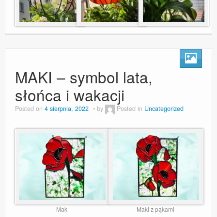
MAKI – symbol lata,
słońca i wakacji
Posted on
4 sierpnia, 2022
by
Posted in
Uncategorized
Mak
Maki z pąkami