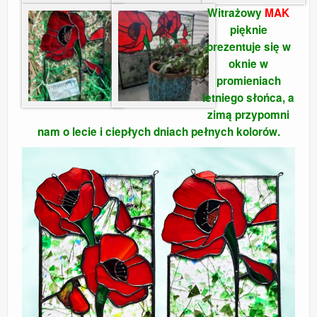
Witrażowy
MAK
pięknie
prezentuje się w
oknie w
promieniach
letniego słońca, a
zimą przypomni
nam o lecie i ciepłych dniach pełnych kolorów.