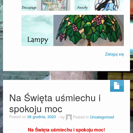
Decoupage
Kontakt
Blog
Okazja – Kup Teraz
Zaloguj się
Na Święta uśmiechu i
spokoju moc
Posted on
26 grudnia, 2023
by
Posted in
Uncategorized
Na Święta uśmiechu i spokoju moc!