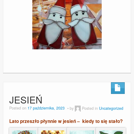
JESIEŃ
Posted on
17 października, 2023
by
Posted in
Uncategorized
Lato przeszło płynnie w jesień – kiedy to się stało?