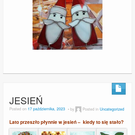
JESIEŃ
Posted on
17 października, 2023
by
Posted in
Uncategorized
Lato przeszło płynnie w jesień – kiedy to się stało?