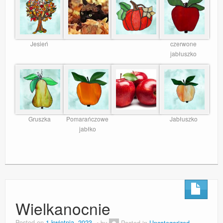
Jesień
czerwone
jabłuszko
Gruszka
Pomarańczowe
Jabłuszko
jabłko
Wielkanocnie
Posted on
1 kwietnia, 2023
by
Posted in
Uncategorized