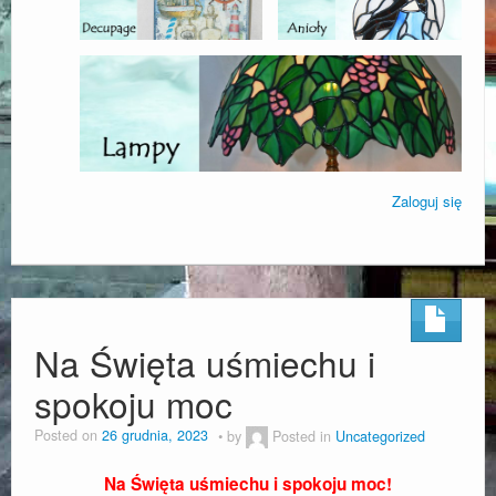
Decoupage
Kontakt
Blog
Okazja – Kup Teraz
Zaloguj się
Na Święta uśmiechu i
spokoju moc
Posted on
26 grudnia, 2023
by
Posted in
Uncategorized
Na Święta uśmiechu i spokoju moc!