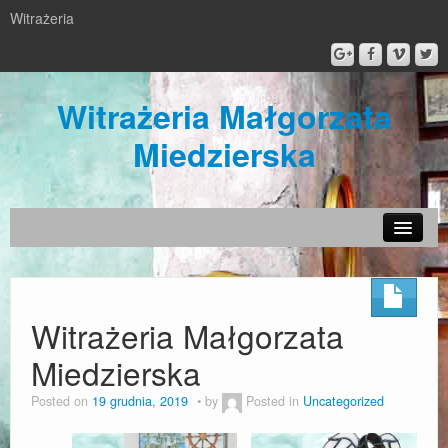
Witrażeria
Witrażeria Małgorzata
Miedzierska
O mnie
Galeria różności
Witrażeria Małgorzata
Lampy witrażowe
Miedzierska
Anioły Witrażowe
Posted on
19 grudnia, 2019
by
Posted in
Uncategorized
Nowości