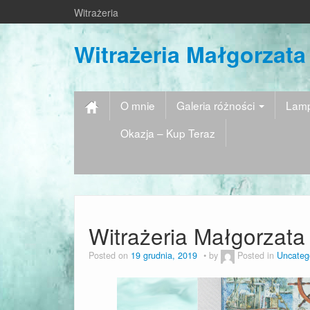
Witrażeria
Witrażeria Małgorzata
O mnie
Galeria różności
Lamp
Okazja – Kup Teraz
Witrażeria Małgorzata
Posted on
19 grudnia, 2019
by
Posted in
Uncateg