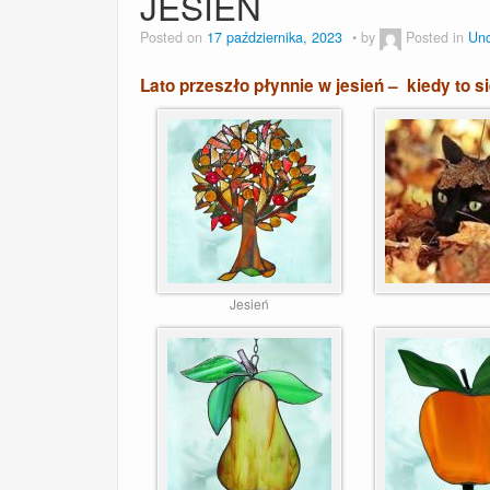
JESIEŃ
Posted on
17 października, 2023
by
Posted in
Unc
Lato przeszło płynnie w jesień – kiedy to s
Jesień