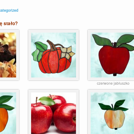
ategorized
ię stało?
czerwone jabłuszko