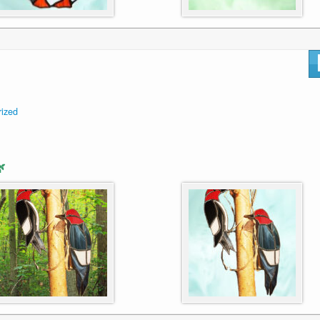
rized
