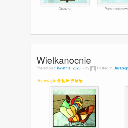
Gruszka
Pomarańczowe
Wielkanocnie
Posted on
1 kwietnia, 2023
by
Posted in
Uncatego
Idą święta🐥🐤🐦🐣🐓🐔