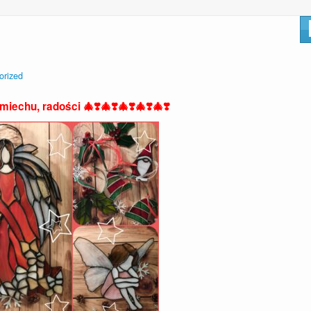
orized
iechu, radości 🎄❣️🎄❣️🎄❣️🎄❣️🎄❣️