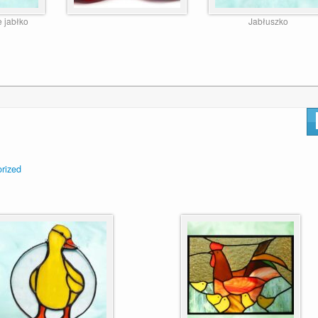
 jabłko
Jabłuszko
rized