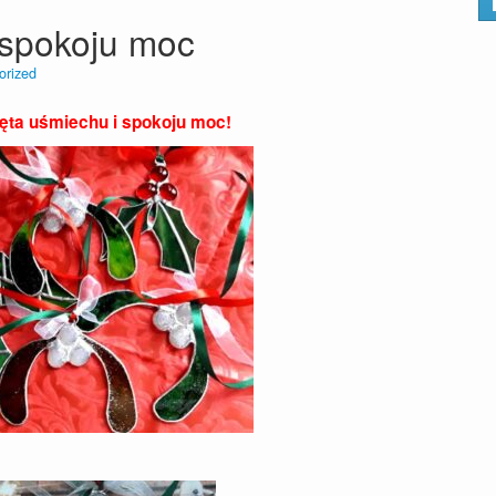
 spokoju moc
orized
ęta uśmiechu i spokoju moc!