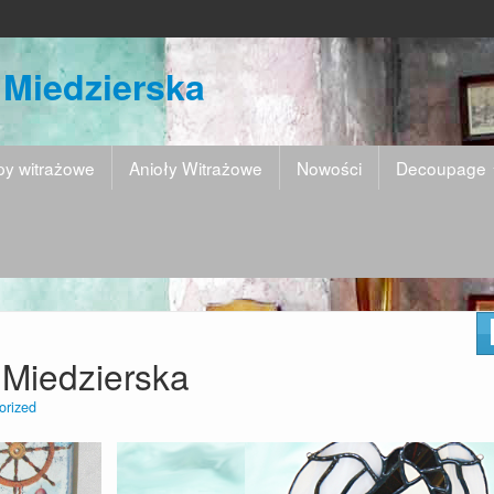
 Miedzierska
y witrażowe
Anioły Witrażowe
Nowości
Decoupage
 Miedzierska
orized