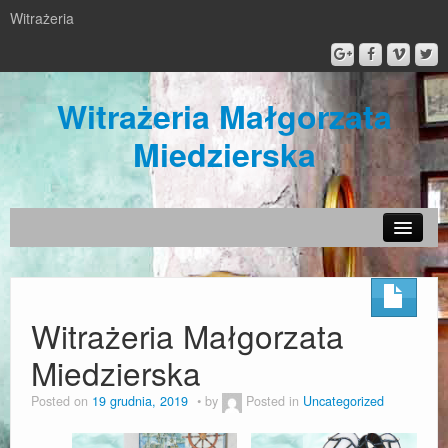
Witrażeria
Witrażeria Małgorzata
Miedzierska
O mnie
Galeria różności
Witrażeria Małgorzata
Lampy witrażowe
Miedzierska
Anioły Witrażowe
Posted on
19 grudnia, 2019
by
Posted in
Uncategorized
Nowości