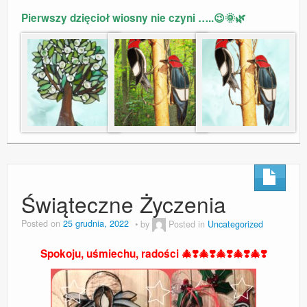
Pierwszy dzięcioł wiosny nie czyni …..😉🌞🌿
Świąteczne Życzenia
Posted on
25 grudnia, 2022
by
Posted in
Uncategorized
Spokoju, uśmiechu, radości 🎄❣️🎄❣️🎄❣️🎄❣️🎄❣️