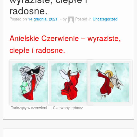
radosne.
Posted on
14 grudnia, 2021
by
Posted in
Uncategorized
Anielskie Czerwienie – wyraziste,
ciepłe i radosne.
Tańczący w czerwieni
Czerwony trębacz