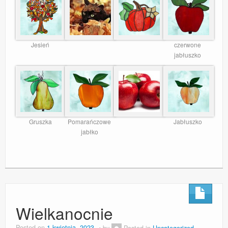
Jesień
czerwone
jabłuszko
Gruszka
Pomarańczowe
Jabłuszko
jabłko
Wielkanocnie
Posted on
1 kwietnia, 2023
by
Posted in
Uncategorized