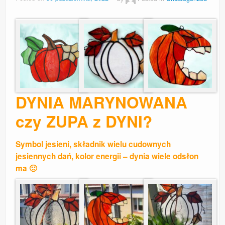
DYNIA MARYNOWANA
czy ZUPA z DYNI?
Symbol jesieni, składnik wielu cudownych
jesiennych dań, kolor energii – dynia wiele odsłon
ma 🙂