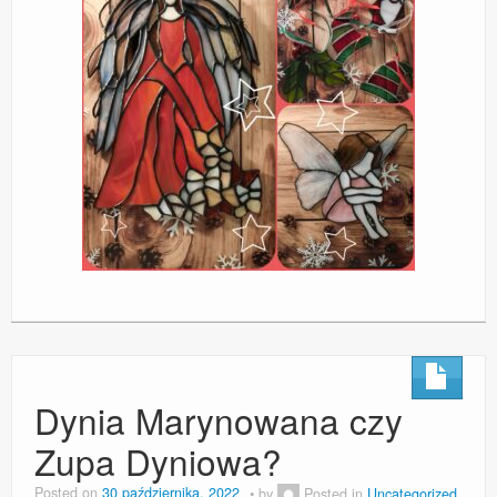
Dynia Marynowana czy
Zupa Dyniowa?
Posted on
30 października, 2022
by
Posted in
Uncategorized