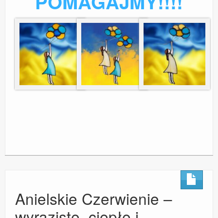
POMAGAJMY!!!!
Anielskie Czerwienie –
wyraziste, ciepłe i