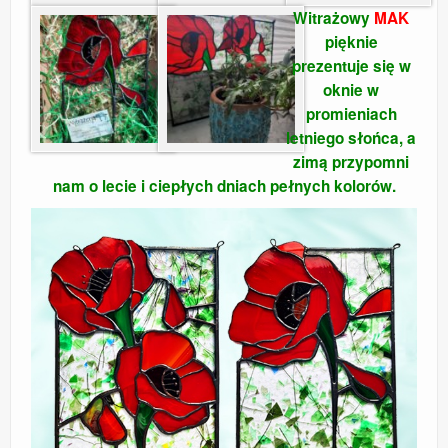
Witrażowy
MAK
pięknie
prezentuje się w
oknie w
promieniach
letniego słońca, a
zimą przypomni
nam o lecie i ciepłych dniach pełnych kolorów.