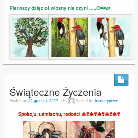
Pierwszy dzięcioł wiosny nie czyni …..😉🌞🌿
Świąteczne Życzenia
Posted on
25 grudnia, 2022
by
Posted in
Uncategorized
Spokoju, uśmiechu, radości 🎄❣️🎄❣️🎄❣️🎄❣️🎄❣️