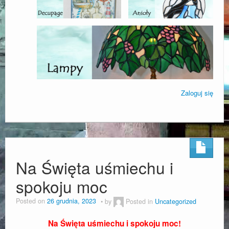
Decoupage
Kontakt
Blog
Okazja – Kup Teraz
Zaloguj się
Na Święta uśmiechu i
spokoju moc
Posted on
26 grudnia, 2023
by
Posted in
Uncategorized
Na Święta uśmiechu i spokoju moc!