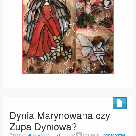
Dynia Marynowana czy
Zupa Dyniowa?
Posted on
30 października, 2022
by
Posted in
Uncategorized