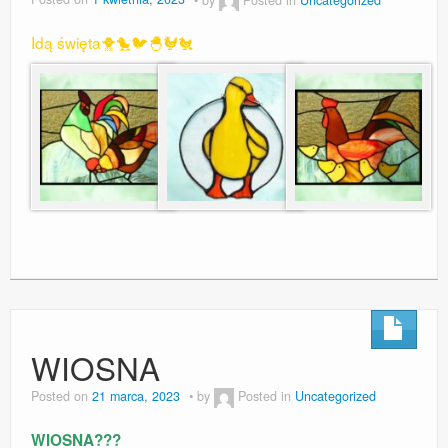
Idą święta🐥🐤🐦🐣🐓🐔
WIOSNA
Posted on
21 marca, 2023
by
Posted in
Uncategorized
WIOSNA???