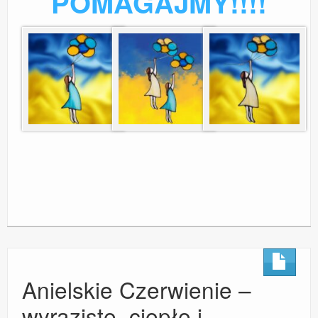
POMAGAJMY!!!!
Anielskie Czerwienie –
wyraziste, ciepłe i