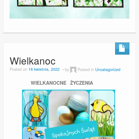
Wielkanoc
Posted on
16 kwietnia, 2022
by
Posted in
Uncategorized
WIELKANOCNE ŻYCZENIA