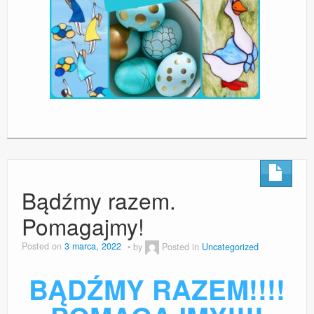
Bądźmy razem.
Pomagajmy!
Posted on
3 marca, 2022
by
Posted in
Uncategorized
BĄDŹMY RAZEM!!!!