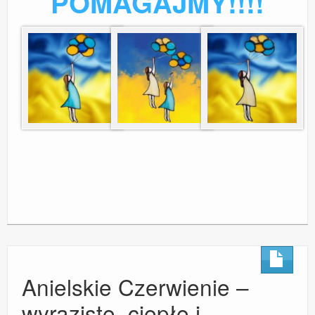
POMAGAJMY!!!!
Anielskie Czerwienie –
wyraziste, ciepłe i