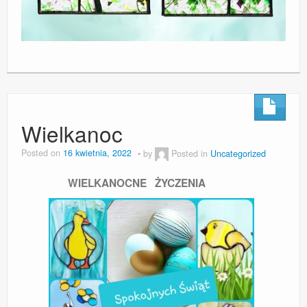
Wielkanoc
Posted on
16 kwietnia, 2022
by
Posted in
Uncategorized
WIELKANOCNE ŻYCZENIA