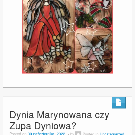
Dynia Marynowana czy
Zupa Dyniowa?
Posted on
30 października, 2022
by
Posted in
Uncategorized