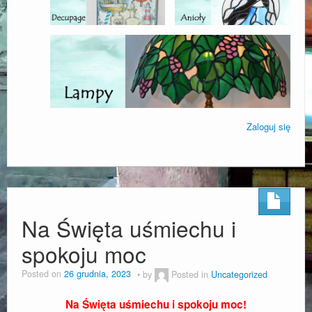
Decoupage
Kontakt
Blog
Okazja – Kup Teraz
Zaloguj się
Na Święta uśmiechu i
spokoju moc
Posted on
26 grudnia, 2023
by
Posted in
Uncategorized
Na Święta uśmiechu i spokoju moc!