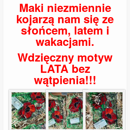
Maki niezmiennie
kojarzą nam się ze
słońcem, latem i
wakacjami.
Wdzięczny motyw
LATA bez
wątpienia!!!