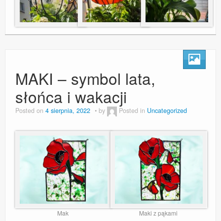
MAKI – symbol lata,
słońca i wakacji
Posted on
4 sierpnia, 2022
by
Posted in
Uncategorized
Mak
Maki z pąkami