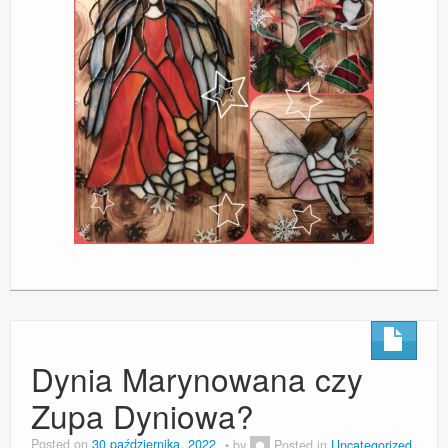
Dynia Marynowana czy
Zupa Dyniowa?
Posted on
30 października, 2022
by
Posted in
Uncategorized