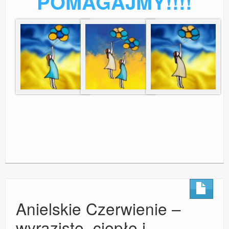
POMAGAJMY!!!!
Anielskie Czerwienie –
wyraziste, ciepłe i