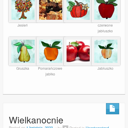
Jesień
czerwone
jabłuszko
Gruszka
Pomarańczowe
Jabłuszko
jabłko
Wielkanocnie
Posted on
1 kwietnia, 2023
by
Posted in
Uncategorized