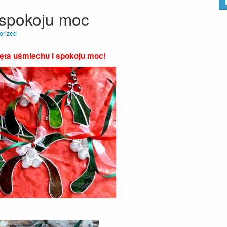
 spokoju moc
orized
ęta uśmiechu i spokoju moc!