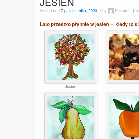
JESIEŃ
Posted on
17 października, 2023
by
Posted in
Unc
Lato przeszło płynnie w jesień – kiedy to s
Jesień