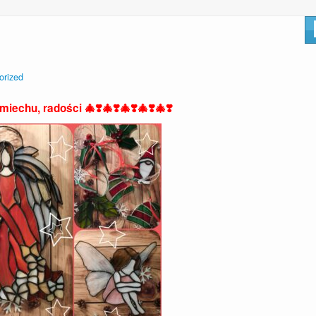
orized
iechu, radości 🎄❣️🎄❣️🎄❣️🎄❣️🎄❣️