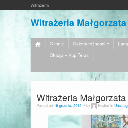
Witrażeria
Witrażeria Małgorzata
O mnie
Galeria różności
Lamp
Okazja – Kup Teraz
Witrażeria Małgorzata
Posted on
19 grudnia, 2019
by
Posted in
Uncateg