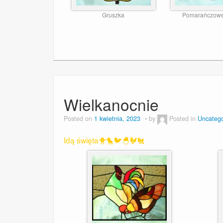
Gruszka
Pomarańczowe
Wielkanocnie
Posted on
1 kwietnia, 2023
by
Posted in
Uncatego
Idą święta🐥🐤🐦🐣🐓🐔