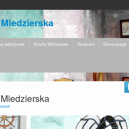
 Miedzierska
y witrażowe
Anioły Witrażowe
Nowości
Decoupage
 Miedzierska
orized