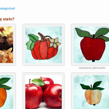
ategorized
ię stało?
czerwone jabłuszko