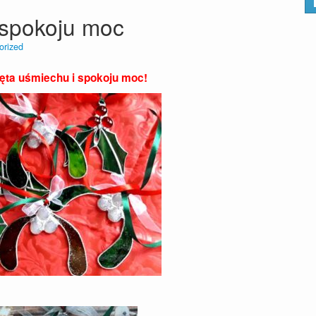
 spokoju moc
orized
ęta uśmiechu i spokoju moc!