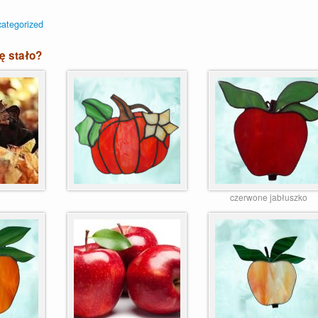
ategorized
ię stało?
czerwone jabłuszko