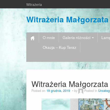
Witrażeria
Witrażeria Małgorzata
O mnie
Galeria różności
Lamp
Okazja – Kup Teraz
Witrażeria Małgorzata
Posted on
19 grudnia, 2019
by
Posted in
Uncateg