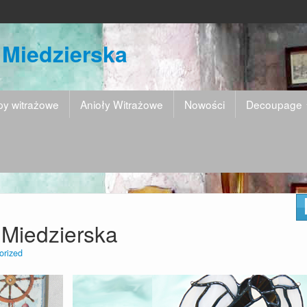
 Miedzierska
y witrażowe
Anioły Witrażowe
Nowości
Decoupage
 Miedzierska
orized