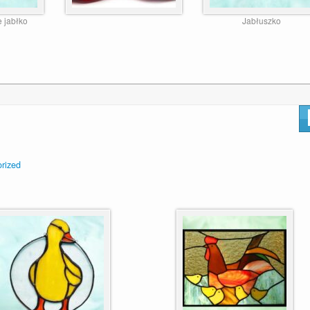
 jabłko
Jabłuszko
rized