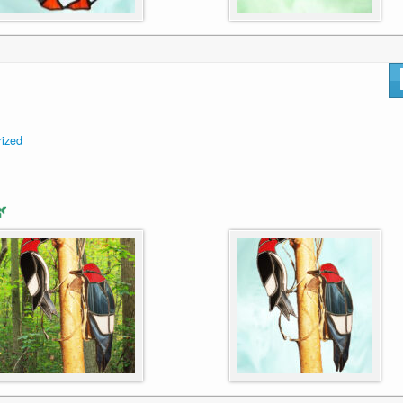
rized
