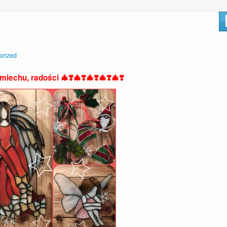
orized
iechu, radości 🎄❣️🎄❣️🎄❣️🎄❣️🎄❣️