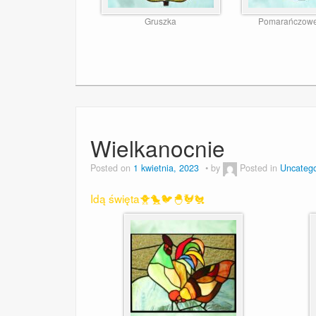
Gruszka
Pomarańczowe
Wielkanocnie
Posted on
1 kwietnia, 2023
by
Posted in
Uncatego
Idą święta🐥🐤🐦🐣🐓🐔