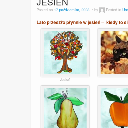
JESIEŃ
Posted on
17 października, 2023
by
Posted in
Unc
Lato przeszło płynnie w jesień – kiedy to s
Jesień