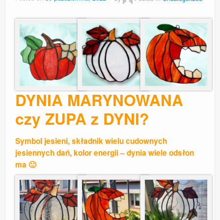
DYNIA MARYNOWANA
czy ZUPA z DYNI?
Symbol jesieni, składnik wielu cudownych
jesiennych dań, kolor energii – dynia wiele odsłon
ma 🙂