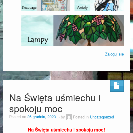
Decoupage
Kontakt
Blog
Okazja – Kup Teraz
Zaloguj się
Na Święta uśmiechu i
spokoju moc
Posted on
26 grudnia, 2023
by
Posted in
Uncategorized
Na Święta uśmiechu i spokoju moc!