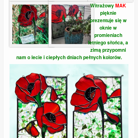
Witrażowy
MAK
pięknie
prezentuje się w
oknie w
promieniach
letniego słońca, a
zimą przypomni
nam o lecie i ciepłych dniach pełnych kolorów.