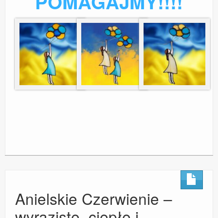
POMAGAJMY!!!!
Anielskie Czerwienie –
wyraziste, ciepłe i