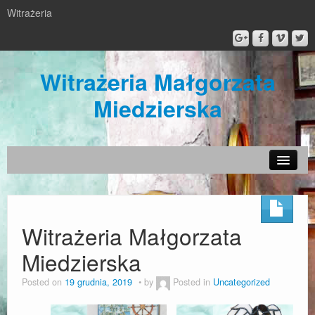
Witrażeria
Witrażeria Małgorzata
Miedzierska
O mnie
Galeria różności
Witrażeria Małgorzata
Lampy witrażowe
Miedzierska
Anioły Witrażowe
Posted on
19 grudnia, 2019
by
Posted in
Uncategorized
Nowości