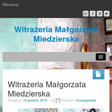
Witrażeria
Witrażeria Małgorzata
Miedzierska
O mnie
Galeria różności
Witrażeria Małgorzata
Lampy witrażowe
Miedzierska
Anioły Witrażowe
Posted on
19 grudnia, 2019
by
Posted in
Uncategorized
Nowości