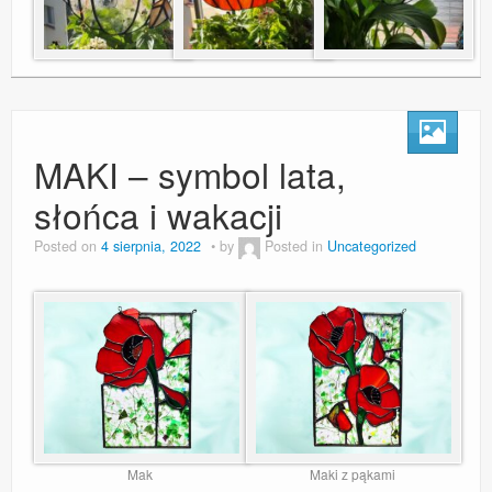
MAKI – symbol lata,
słońca i wakacji
Posted on
4 sierpnia, 2022
by
Posted in
Uncategorized
Mak
Maki z pąkami