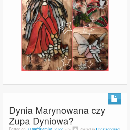
Dynia Marynowana czy
Zupa Dyniowa?
Posted on
30 października, 2022
by
Posted in
Uncategorized