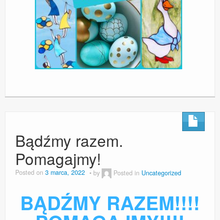
Bądźmy razem.
Pomagajmy!
Posted on
3 marca, 2022
by
Posted in
Uncategorized
BĄDŹMY RAZEM!!!!