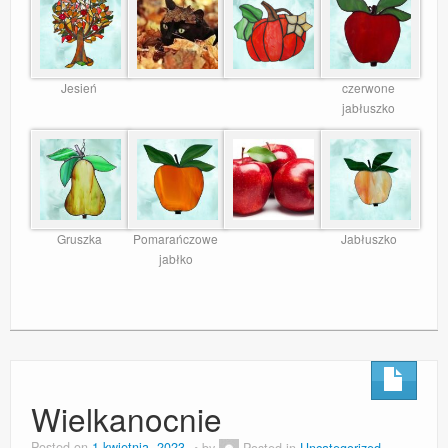
Jesień
czerwone
jabłuszko
Gruszka
Pomarańczowe
Jabłuszko
jabłko
Wielkanocnie
Posted on
1 kwietnia, 2023
by
Posted in
Uncategorized