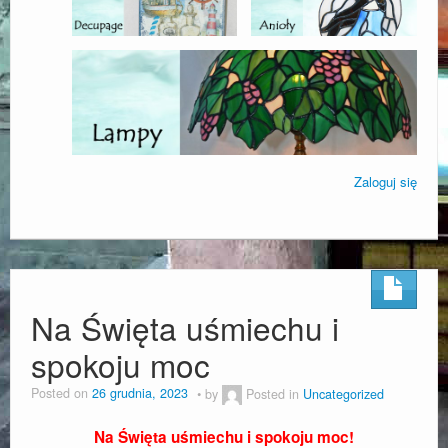
Decoupage
Kontakt
Blog
Okazja – Kup Teraz
Zaloguj się
Na Święta uśmiechu i
spokoju moc
Posted on
26 grudnia, 2023
by
Posted in
Uncategorized
Na Święta uśmiechu i spokoju moc!