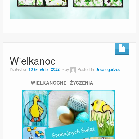
Wielkanoc
Posted on
16 kwietnia, 2022
by
Posted in
Uncategorized
WIELKANOCNE ŻYCZENIA