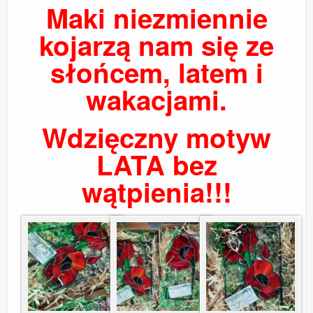
Maki niezmiennie
kojarzą nam się ze
słońcem, latem i
wakacjami.
Wdzięczny motyw
LATA bez
wątpienia!!!