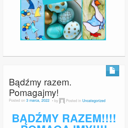
Bądźmy razem.
Pomagajmy!
Posted on
3 marca, 2022
by
Posted in
Uncategorized
BĄDŹMY RAZEM!!!!