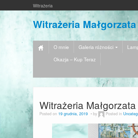
Witrażeria
Witrażeria Małgorzata
O mnie
Galeria różności
Lamp
Okazja – Kup Teraz
Witrażeria Małgorzata
Posted on
19 grudnia, 2019
by
Posted in
Uncateg