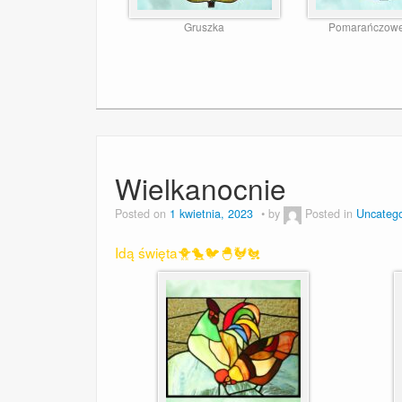
Gruszka
Pomarańczowe
Wielkanocnie
Posted on
1 kwietnia, 2023
by
Posted in
Uncatego
Idą święta🐥🐤🐦🐣🐓🐔