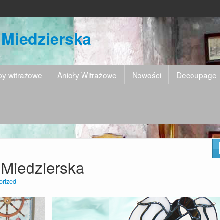
 Miedzierska
y witrażowe
Anioły Witrażowe
Nowości
Decoupage
 Miedzierska
orized