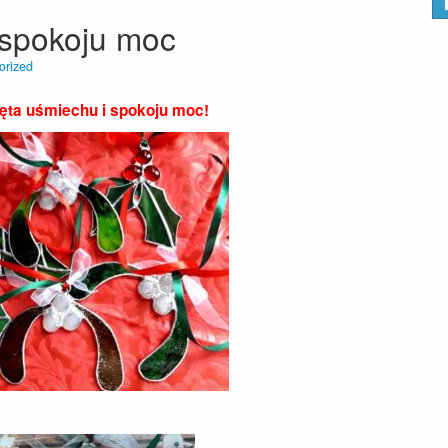
 spokoju moc
orized
ęta uśmiechu i spokoju moc!