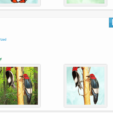
rized
