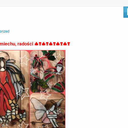
orized
iechu, radości 🎄❣️🎄❣️🎄❣️🎄❣️🎄❣️