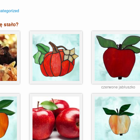
ategorized
ię stało?
czerwone jabłuszko