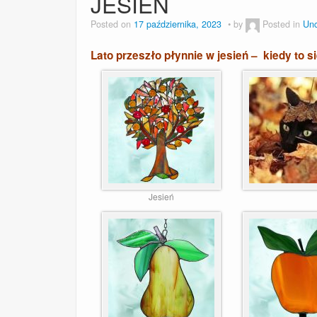
JESIEŃ
Posted on
17 października, 2023
by
Posted in
Unc
Lato przeszło płynnie w jesień – kiedy to s
Jesień