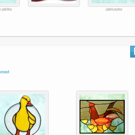
 jabłko
Jabłuszko
rized