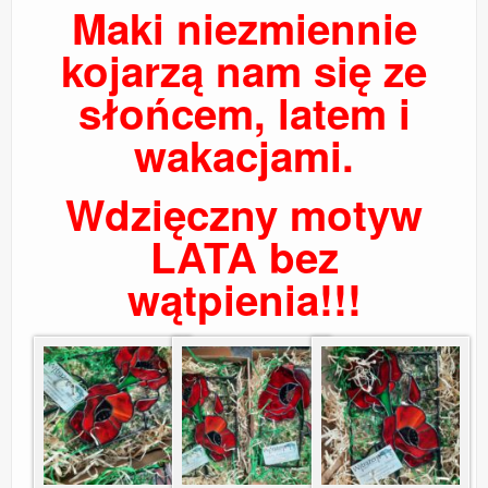
Maki niezmiennie
kojarzą nam się ze
słońcem, latem i
wakacjami.
Wdzięczny motyw
LATA bez
wątpienia!!!