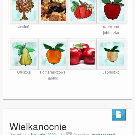
Jesień
czerwone
jabłuszko
Gruszka
Pomarańczowe
Jabłuszko
jabłko
Wielkanocnie
Posted on
1 kwietnia, 2023
by
Posted in
Uncategorized