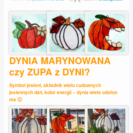
DYNIA MARYNOWANA
czy ZUPA z DYNI?
Symbol jesieni, składnik wielu cudownych
jesiennych dań, kolor energii – dynia wiele odsłon
ma 🙂