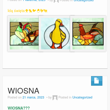
Idą święta🐥🐤🐦🐣🐓🐔
WIOSNA
Posted on
21 marca, 2023
by
Posted in
Uncategorized
WIOSNA???