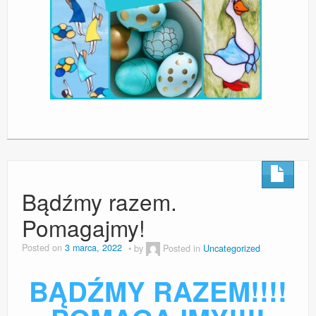
Bądźmy razem.
Pomagajmy!
Posted on
3 marca, 2022
by
Posted in
Uncategorized
BĄDŹMY RAZEM!!!!