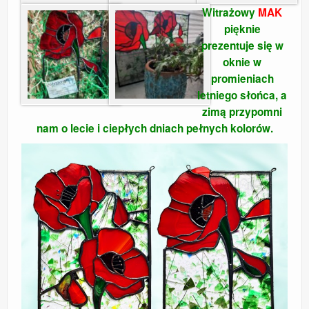
Witrażowy
MAK
pięknie
prezentuje się w
oknie w
promieniach
letniego słońca, a
zimą przypomni
nam o lecie i ciepłych dniach pełnych kolorów.