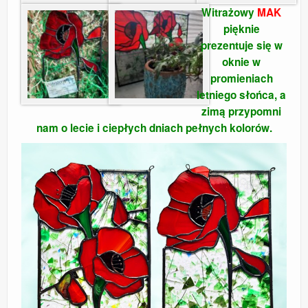
Witrażowy
MAK
pięknie
prezentuje się w
oknie w
promieniach
letniego słońca, a
zimą przypomni
nam o lecie i ciepłych dniach pełnych kolorów.