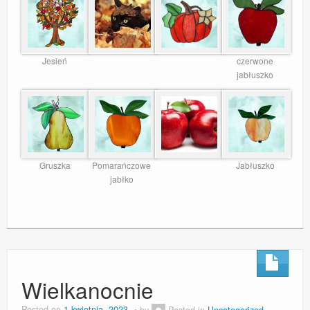
Jesień
czerwone
jabłuszko
Gruszka
Pomarańczowe
Jabłuszko
jabłko
Wielkanocnie
Posted on
1 kwietnia, 2023
by
Posted in
Uncategorized